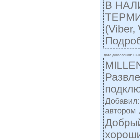
В НА
ТЕРМИН
(Viber,
Подро
Дата добавления:
10-0
MILLEN
Развле
подклю
Добавил
автором 
Добрый
хороши