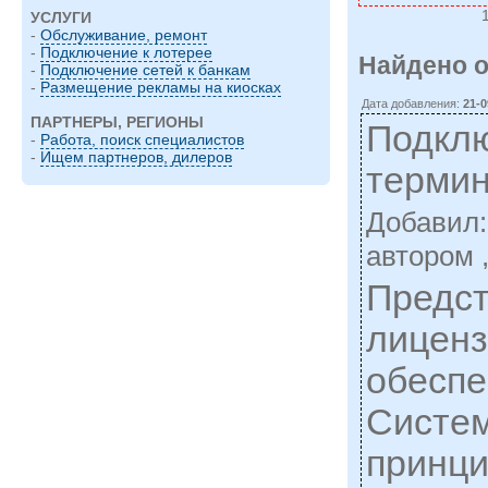
УСЛУГИ
-
Обслуживание, ремонт
-
Подключение к лотерее
Найдено о
-
Подключение сетей к банкам
-
Размещение рекламы на киосках
Дата добавления:
21-0
ПАРТНЕРЫ, РЕГИОНЫ
Подклю
-
Работа, поиск специалистов
-
Ищем партнеров, дилеров
термина
Добавил
автором 
Предс
лиценз
обеспе
Систем
принци