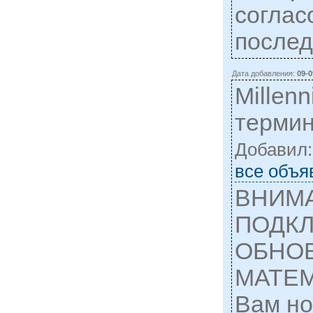
соглас
послед
Дата добавления:
09-0
Millen
терми
Добавил
все объя
ВНИМ
ПОДКЛ
ОБНО
МАТЕМ
Вам но