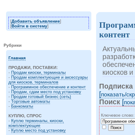
[
Добавить объявление
]
Программ
[
Войти в систему
]
контент
Рубрики
Актуальн
разработ
Главная
обеспече
ПРОДАЖИ, ПОСТАВКИ:
киосков и
-
Продам киоски, терминалы
-
Продам комплектующие и аксессуары
для киосков, терминалов
Подписка 
-
Программное обеспечение и контент
-
Продам, сдам место под установку
[
показать/cк
-
Продам готовый бизнес (сеть)
Поиск
[
-
Торговые автоматы
пок
-
Банкоматы
Ключевое слово
КУПЛЮ, СПРОС
-
Куплю терминалы, киоски,
комплектующие
-
Куплю место под установку