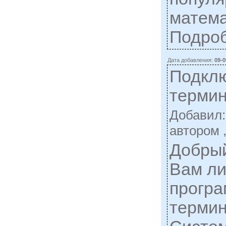
матема
Подро
Дата добавления:
09-0
Подклю
термина
Добавил
автором 
Добрый
Вам л
програ
термин