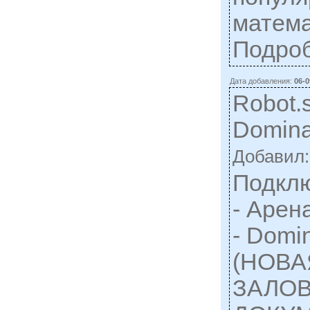
матема
Подро
Дата добавления:
06-0
Robot.s
Domina
Добавил
Подключ
- Арен
- Domi
(НОВА
ЗАЛОВ