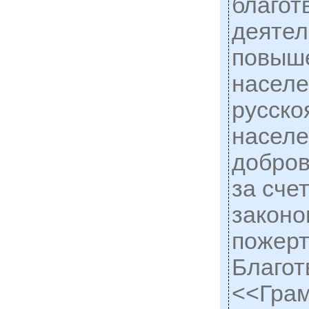
благот
деятел
повыше
населе
русско
населе
добров
за сче
законо
пожерт
Благот
<<Грам