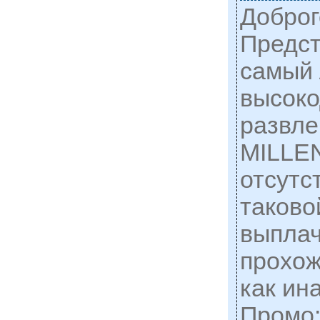
Доброг
Предст
самый 
высоко
развле
MILLE
отсутс
таковой
выплач
прохож
как ин
Промо: