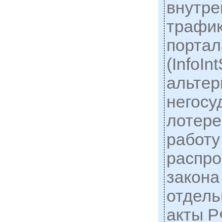
внутре
трафик
портала
(InfoIn
альтер
негосу
лотере
работу
распро
закона
отдель
акты Р