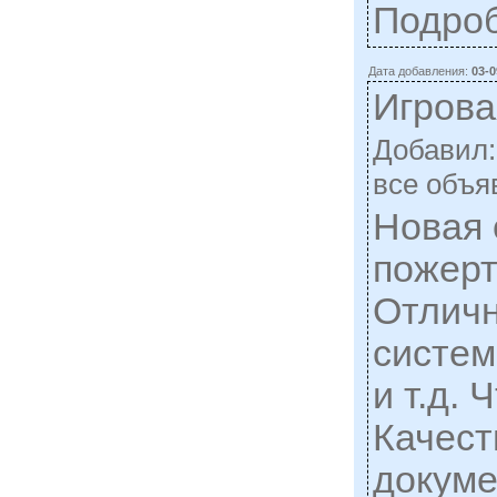
Подро
Дата добавления:
03-0
Игрова
Добавил
все объя
Новая 
пожер
Отлич
систем
и т.д. 
Качест
докуме