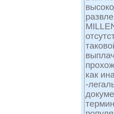
высоко
развле
MILLE
отсутс
таковой
выплач
прохож
как ин
-легал
докуме
терми
популя