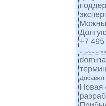
поддер
экспер
Можный
Долгую
+7 495
Дата добавления:
01-0
domina
терми
Добавил
Новая 
разраб
Прибыл