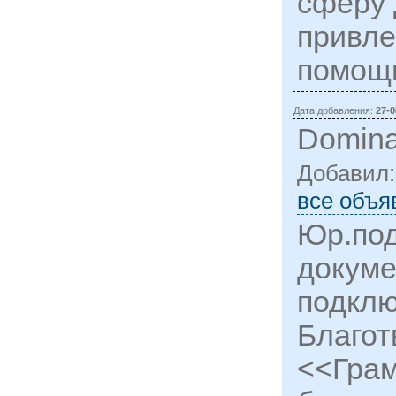
сферу 
привле
помощь
Дата добавления:
27-0
Domina
Добавил
все объя
Юр.под
докуме
подклю
Благот
<<Грам