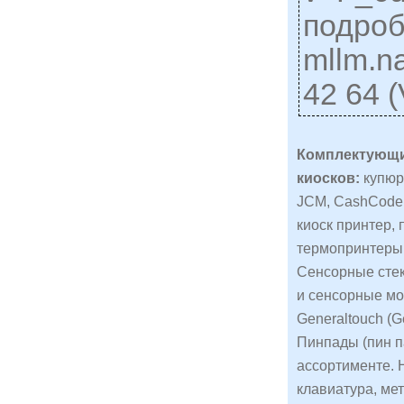
подроб
mllm.n
42 64 
Комплектующи
киосков:
купюр
JCM, CashCode,
киоск принтер, 
термопринтеры c
Сенсорные стек
и сенсорные мон
Generaltouch (Ge
Пинпады (пин п
ассортименте. 
клавиатура, ме