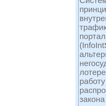
Систем
принци
внутре
трафик
портала
(InfoIn
альтер
негосу
лотере
работу
распро
закона