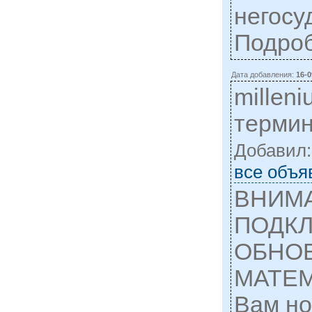
негосу
Подро
Дата добавления:
16-0
millen
терми
Добавил
все объя
ВНИМ
ПОДКЛ
ОБНО
МАТЕМ
Вам но