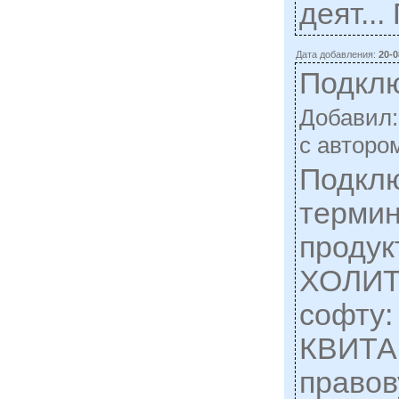
деят..
Дата добавления:
20-0
Подклю
Добавил
c автором
Подклю
терми
проду
ХОЛИТ
софту:
КВИТА
правов