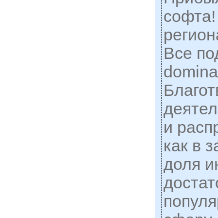
софта!
регион
Все по
domina
Благот
деятел
и расп
как в 
доля и
достат
популя