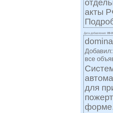
отдель
акты Р
Подро
Дата добавления:
09-0
domina
Добавил
все объя
Систем
автома
для пр
пожерт
форме.