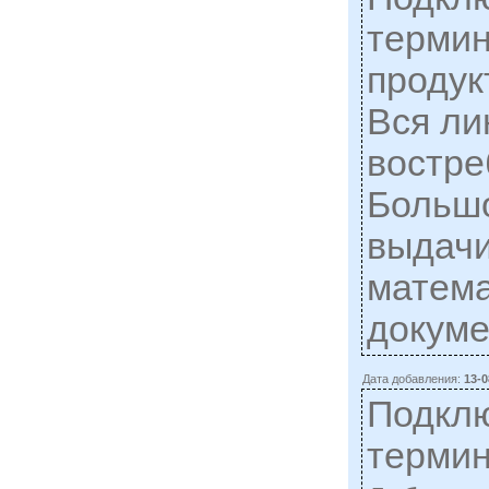
термин
продук
Вся ли
востре
Большо
выдачи
матема
докуме
Дата добавления:
13-0
Подкл
термин