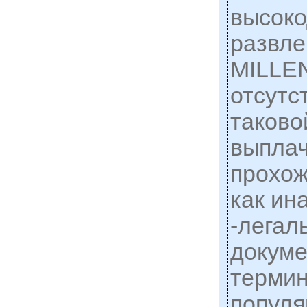
высоко
развле
MILLE
отсутс
таковой
выплач
прохож
как ин
-легал
докуме
терми
популя