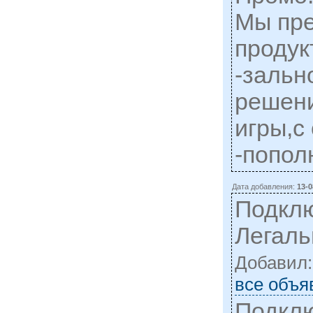
Мы пре
продук
-зальн
решен
игры,с
-попол
Дата добавления:
13-0
Подклю
Легаль
Добавил
все объя
Подклю