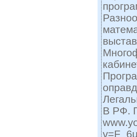
програм
Разноо
матема
выстав
Много
кабине
Прогр
оправд
Легаль
В РФ. 
www.yo
v=F_6u