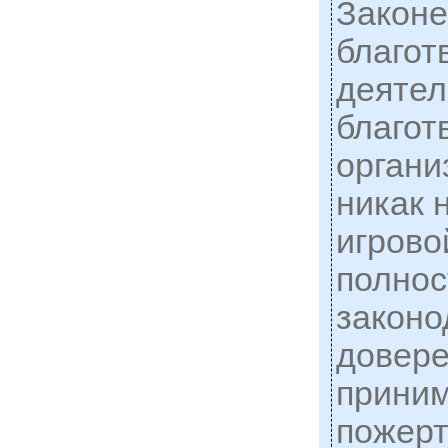
Закон
благот
деятел
благот
органи
никак 
игрово
полнос
законо
довере
приним
пожерт