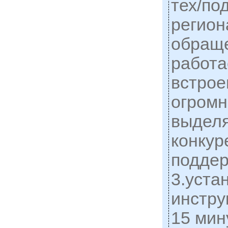
тех/по
регион
обраще
работа
встрое
огромн
выдел
конкур
поддерж
3.уста
инстру
15 мин