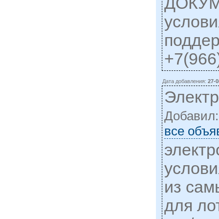
ДОКУМ
услови
поддер
+7(966
Дата добавления:
27-0
Элект
Добавил
все объя
электр
услови
из сам
для ло