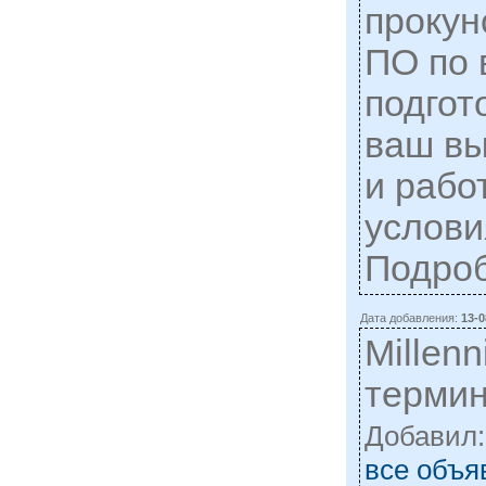
прокун
ПО по 
подгот
ваш вы
и рабо
услови
Подро
Дата добавления:
13-0
Millen
терми
Добавил
все объя