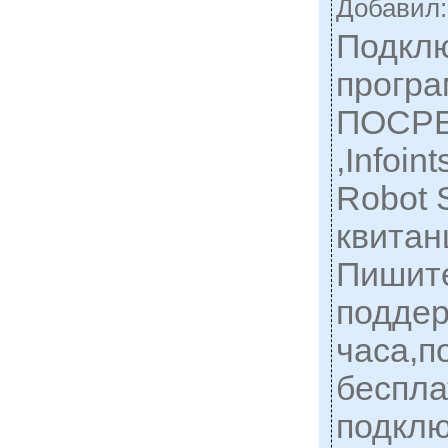
Добавил
Подклю
програ
ПОСРЕ
,Infoin
Robot S
квитан
Пишите
поддер
часа,п
беспла
подклю