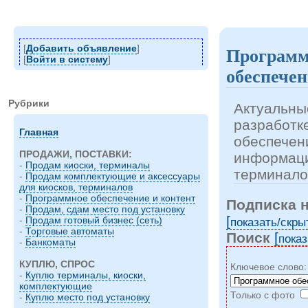
[
Добавить объявление
]
Программ
[
Войти в систему
]
обеспечен
Рубрики
Актуальны
разработк
Главная
обеспечен
ПРОДАЖИ, ПОСТАВКИ:
информаци
-
Продам киоски, терминалы
терминало
-
Продам комплектующие и аксессуары
для киосков, терминалов
-
Программное обеспечение и контент
Подписка 
-
Продам, сдам место под установку
[
-
Продам готовый бизнес (сеть)
показать/cкры
-
Торговые автоматы
Поиск
[
показ
-
Банкоматы
КУПЛЮ, СПРОС
Ключевое слово
-
Куплю терминалы, киоски,
комплектующие
Только с фото
-
Куплю место под установку