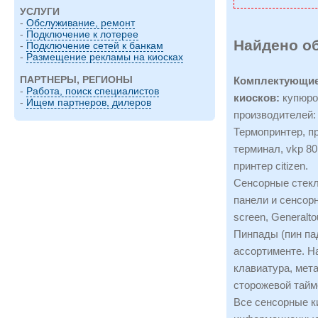
УСЛУГИ
-
Обслуживание, ремонт
-
Подключение к лотерее
Найдено о
-
Подключение сетей к банкам
-
Размещение рекламы на киосках
ПАРТНЕРЫ, РЕГИОНЫ
Комплектующие
-
Работа, поиск специалистов
киосков:
купюро
-
Ищем партнеров, дилеров
производителей:
Термопринтер, пр
терминал, vkp 80,
принтер citizen.
Сенсорные стекл
панели и сенсорн
screen, Generalto
Пинпады (пин пад
ассортименте. Н
клавиатура, мета
сторожевой тайм
Все сенсорные к