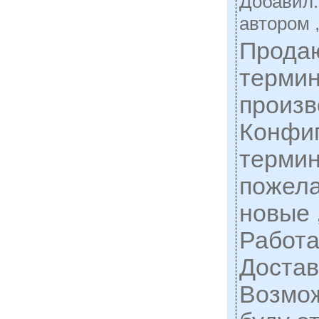
Добавил
автором 
Прода
термин
произв
Конфиг
терми
пожел
новые 
Работа
Достав
Возмож