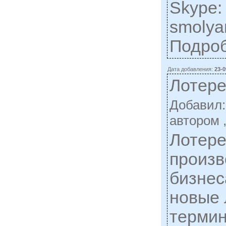
Skype:
smolya
Подро
Дата добавления:
23-0
Лотер
Добавил
автором 
Лотере
произв
бизнес
новые
термин