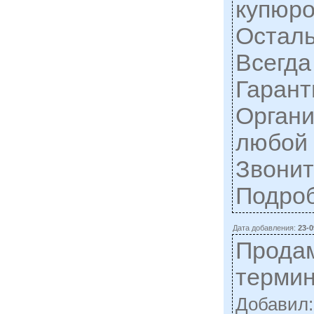
купюро
Осталь
Всегда
Гарант
Органи
любой 
Звонит
Подро
Дата добавления:
23-0
Прода
терми
Добавил