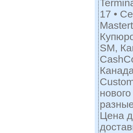
Termina
17 • С
Mastert
Купюр
SM, Ка
CashCo
Канада
Custom
нового
разные
Цена д
достав