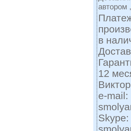
автором 
Плате
произв
в нали
Достав
Гарант
12 мес
Виктор
e-mail:
smolya
Skype:
smolya