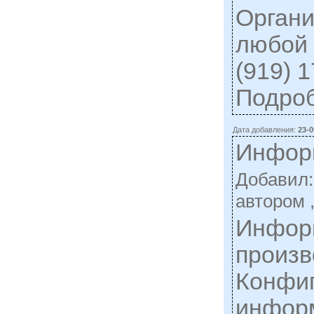
Органи
любой 
(919) 
Подро
Дата добавления:
23-0
Инфор
Добавил
автором 
Информ
произв
Конфи
информ