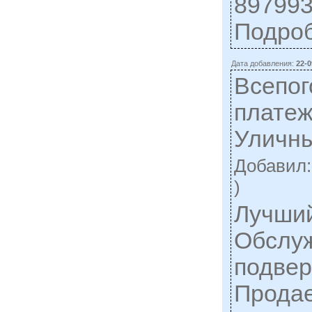
897993
Подро
Дата добавления:
22-0
Всепог
платеж
Уличн
Добавил
)
Лучший
Обслуж
подвер
Продае