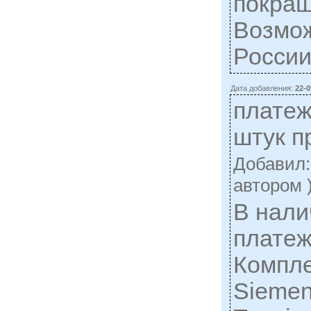
покраш
Возмож
России
Дата добавления:
22-0
плате
штук п
Добавил
автором 
В нали
платеж
Компле
Siemen