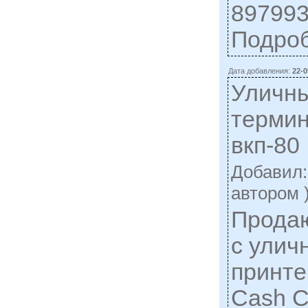
897993
Подро
Дата добавления:
22-0
Уличн
термин
вкп-80
Добавил
автором 
Прода
с улич
принте
Cash 