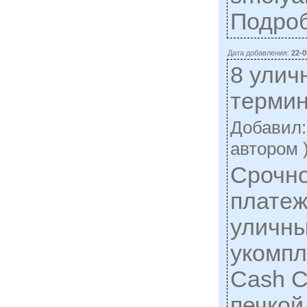
Подро
Дата добавления:
22-0
8 улич
термин
Добавил
автором 
Срочно
платеж
уличны
укомпл
Сash C
печкой