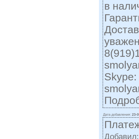
в нали
Гарант
Достав
уважен
8(919)1
smolya
Skype:
smolya
Подро
Дата добавления:
23-0
Плате
Добавил