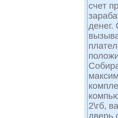
счет п
зараба
денег.
вызыв
плател
положи
Собира
макси
компл
компью
2\гб, 
дверь 