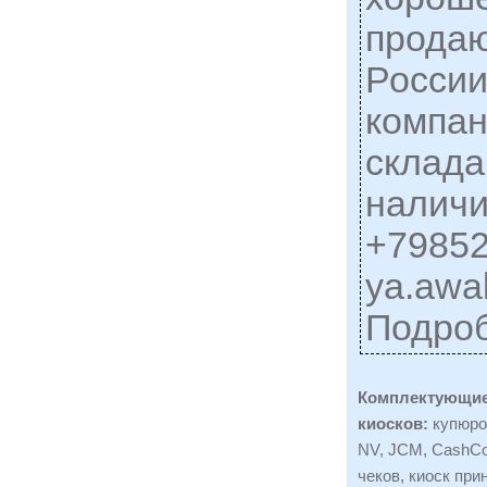
продаю
России
компан
склада
наличи
+7985
ya.awa
Подро
Комплектующие
киосков:
купюро
NV, JCM, CashCo
чеков, киоск прин