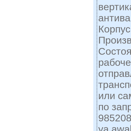
вертик
антива
Корпус
Произ
Состоя
рабоче
отправ
трансп
или са
по зап
98520
ya.awa