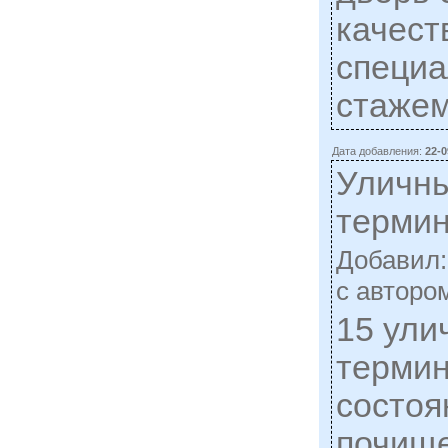
качест
специа
стажем
Дата добавления:
22-0
Уличн
термин
Добавил
c автором
15 ули
термин
состоян
почище