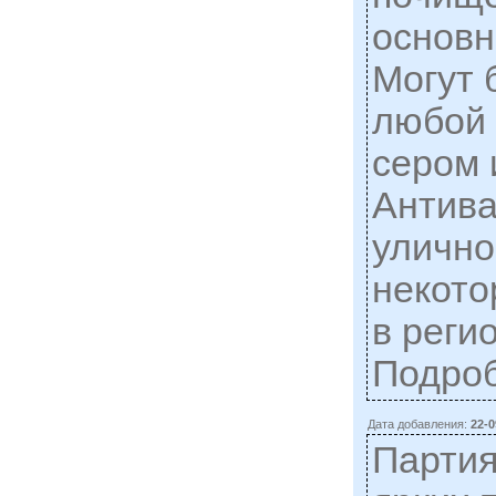
основн
Могут 
любой 
сером 
Антива
улично
некото
в реги
Подро
Дата добавления:
22-0
Партия