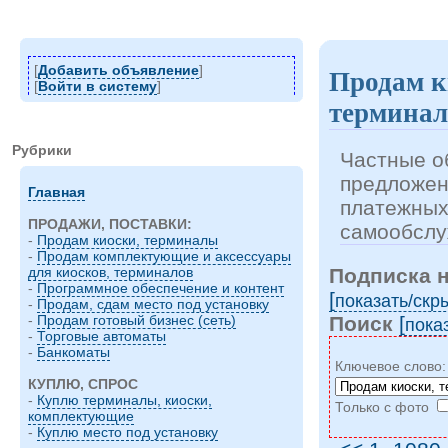
[
Добавить объявление
]
Продам к
[
Войти в систему
]
термина
Рубрики
Частные о
предложен
Главная
платежных
ПРОДАЖИ, ПОСТАВКИ:
самообслу
-
Продам киоски, терминалы
-
Продам комплектующие и аксессуары
Подписка 
для киосков, терминалов
-
Программное обеспечение и контент
[
показать/cкр
-
Продам, сдам место под установку
Поиск
[
-
Продам готовый бизнес (сеть)
пока
-
Торговые автоматы
-
Банкоматы
Ключевое слово
КУПЛЮ, СПРОС
-
Куплю терминалы, киоски,
Только с фото
комплектующие
-
Куплю место под установку