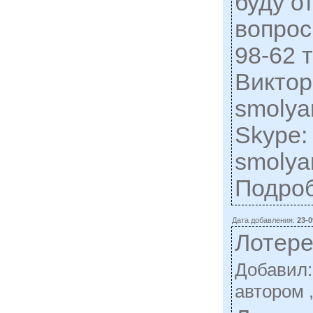
буду о
вопросы
98-62 
Виктор
smolya
Skype:
smolya
Подро
Дата добавления:
23-0
Лотер
Добавил
автором 