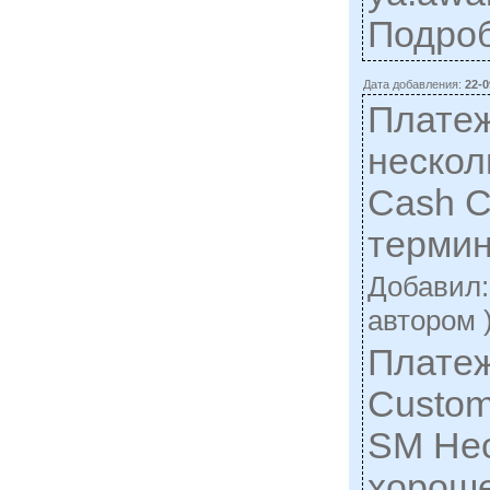
Подро
Дата добавления:
22-0
Плате
нескол
Cash 
терми
Добавил
автором 
Плате
Custom
SM Нес
хороше