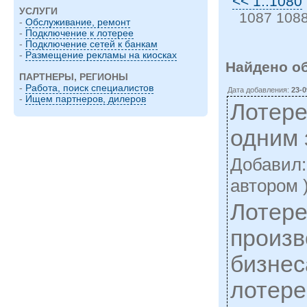
<< 1..1080
УСЛУГИ
1087 1088
-
Обслуживание, ремонт
-
Подключение к лотерее
-
Подключение сетей к банкам
-
Размещение рекламы на киосках
Найдено о
ПАРТНЕРЫ, РЕГИОНЫ
-
Работа, поиск специалистов
Дата добавления:
23-0
-
Ищем партнеров, дилеров
Лотер
одним 
Добавил
автором 
Лотере
произв
бизнес
лотере