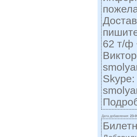
пожела
Достав
пишите:
62 т/ф
Виктор
smolya
Skype:
smolya
Подро
Дата добавления:
23-0
Билет