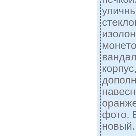
уличн
стекло
изолон
монето
ванда
корпус
дополн
навесн
оранже
фото. 
новый.