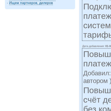
-
Ищем партнеров, дилеров
Подкл
платеж
систем
тариф
Дата добавления:
01-0
Повыш
платеж
Добавил
автором 
Повыше
счёт д
без ко