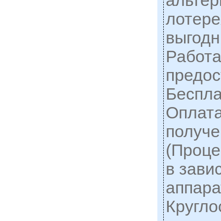
альтер
лотере
выгодн
Работа
предос
Беспла
Оплата
получе
(Проце
в зави
аппара
Кругло