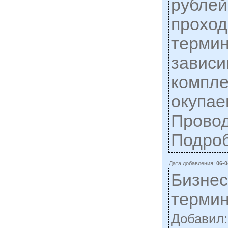
рублей
проход
термин
зависи
компле
окупае
Провод
Подро
Дата добавления:
06-0
Бизнес
терми
Добавил