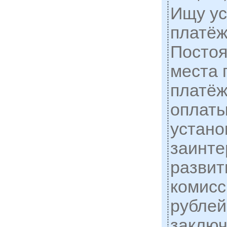
Ищу у
платёж
Постоя
места 
платё
оплаты
устано
заинте
развит
комисс
рублей
заключ