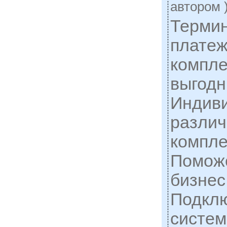
автором 
Терми
платеж
компл
выгодн
Индиви
разли
компле
Поможе
бизнес
Подклю
систем