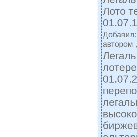
Лото т
01.07.
Добавил
автором 
Легаль
лотере
01.07.
перепо
легаль
высок
биржев