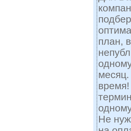
компан
подбер
оптим
план, 
непубл
одному
месяц.
время!
термин
одному
Не нуж
на опл