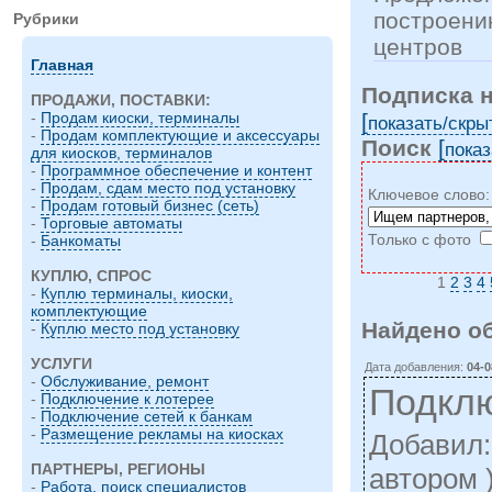
построени
Рубрики
центров
Главная
Подписка 
ПРОДАЖИ, ПОСТАВКИ:
[
-
Продам киоски, терминалы
показать/cкры
-
Продам комплектующие и аксессуары
Поиск
[
показ
для киосков, терминалов
-
Программное обеспечение и контент
-
Продам, сдам место под установку
Ключевое слово
-
Продам готовый бизнес (сеть)
-
Торговые автоматы
Только с фото
-
Банкоматы
КУПЛЮ, СПРОС
1
2
3
4
-
Куплю терминалы, киоски,
комплектующие
Найдено о
-
Куплю место под установку
УСЛУГИ
Дата добавления:
04-0
-
Обслуживание, ремонт
Подклю
-
Подключение к лотерее
-
Подключение сетей к банкам
-
Размещение рекламы на киосках
Добавил
ПАРТНЕРЫ, РЕГИОНЫ
автором 
-
Работа, поиск специалистов