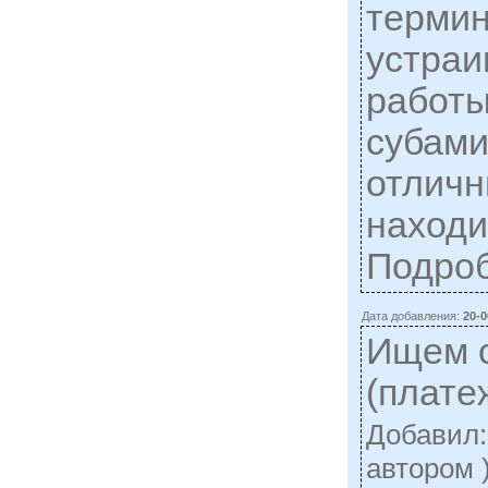
термин
устраи
работ
субами
отличн
находи
Подро
Дата добавления:
20-0
Ищем 
(плате
Добавил
автором 