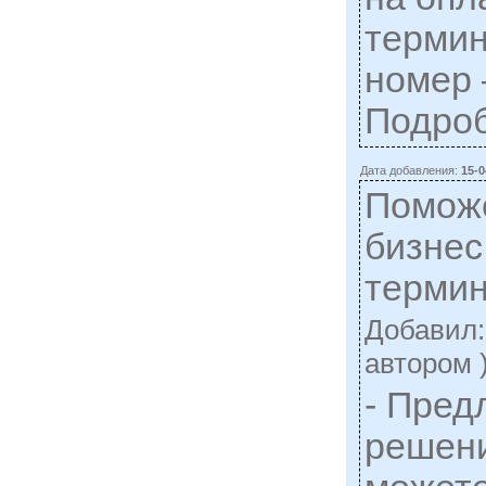
термин
номер 
Подро
Дата добавления:
15-0
Помож
бизнес
терми
Добавил
автором 
- Пред
решени