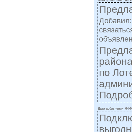
Предла
Добавил
cвязаться
объявлен
Предла
района
по Лот
админи
Подро
Дата добавления:
04-0
Подкл
выгодн