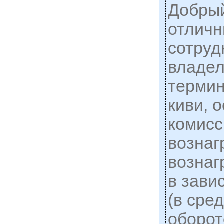
Добрый
отличн
сотруд
владел
термин
киви, 
комисс
вознаг
вознаг
в зави
(в сре
оборот