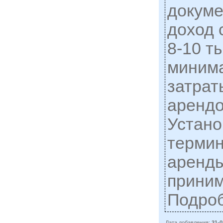
докуме
доход 
8-10 т
миним
затрат
арендо
Устан
термин
аренды
приним
Подро
Дата добавления:
31-0