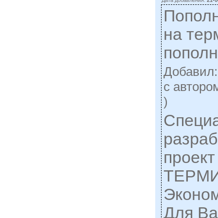
Пополн
на тер
пополн
Добавил
c авторо
)
Специа
разраб
проек
ТЕРМИ
Эконом
Для Ва