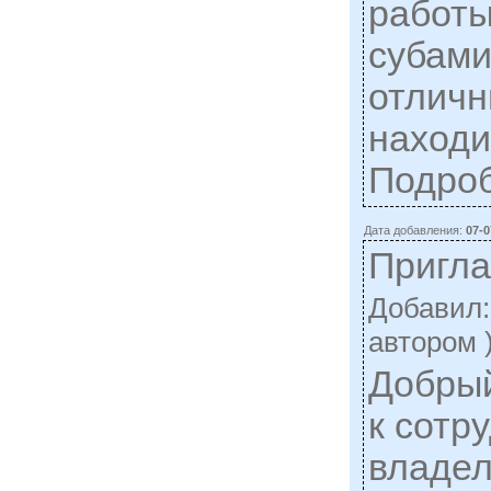
работ
субами
отличн
находи
Подро
Дата добавления:
07-0
Пригл
Добавил
автором 
Добрый
к сотр
владел