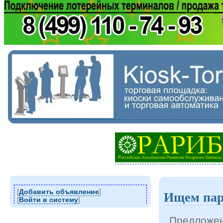
[
Добавить объявление
]
Ищем пар
[
Войти в систему
]
Предложен