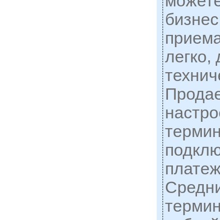
можете
бизнес
приема
легко,
технич
Прода
настро
терми
подклю
платеж
Средни
термин