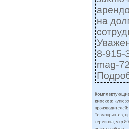
аренд
на дол
сотруд
Уважен
8-915-3
mag-7
Подро
Комплектующие
киосков:
купюро
производителей:
Термопринтер, пр
терминал, vkp 80,
принтер citizen.