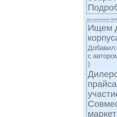
Подро
Дата добавления:
10-0
Ищем 
корпус
Добавил
c авторо
)
Дилерс
прайса
участи
Совме
маркет