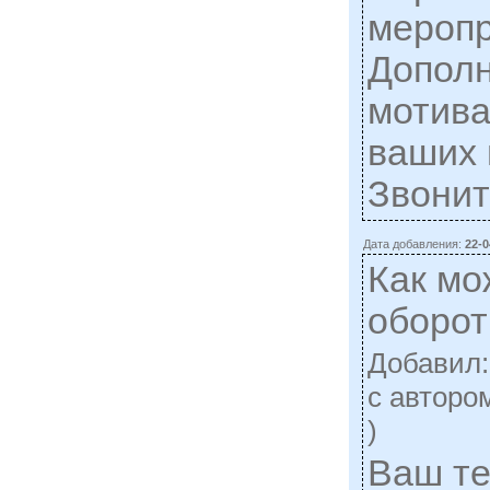
меропр
Допол
мотива
ваших 
Звонит
Дата добавления:
22-0
Как мо
оборот
Добавил
c авторо
)
Ваш те