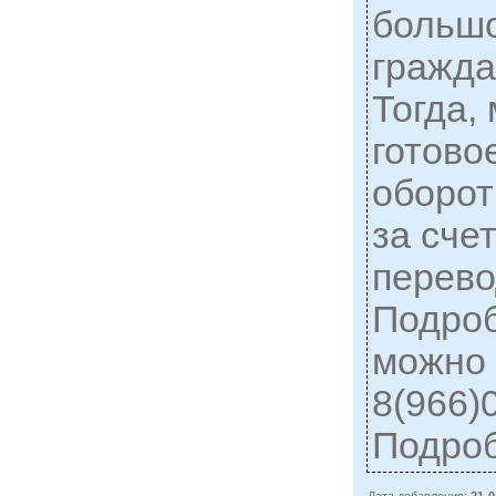
большо
гражда
Тогда,
готово
оборот
за сче
перево
Подро
можно 
8(966)
Подро
Дата добавления:
21-0