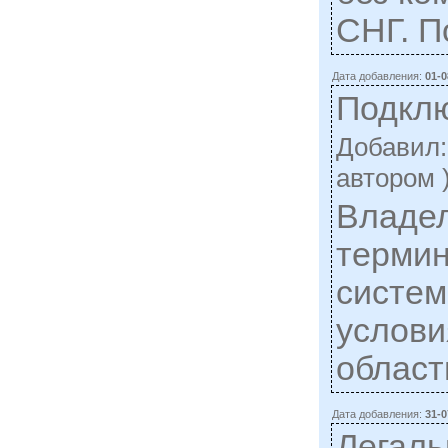
СНГ. П
Дата добавления:
01-0
Подклю
Добавил
автором 
Владе
термин
систем
услови
област
Дата добавления:
31-0
Легаль