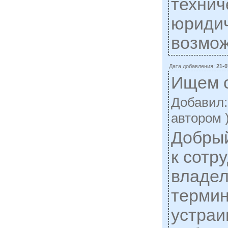
технич
юридич
возмож
Дата добавления:
21-0
Ищем 
Добавил
автором 
Добрый
к сотр
владел
термин
устраи