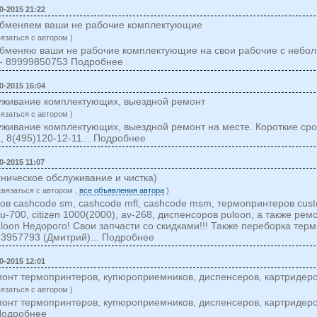
0-2015 21:22
, обменяем ваши не рабочие комплектующие
вязаться c автором )
, обменяю ваши не рабочие комплектующие на свои рабочие с небо
 - 89999850753 Подробнее
0-2015 16:04
уживание комплектующих, выездной ремонт
вязаться c автором )
живание комплектующих, выездной ремонт на месте. Короткие срок
, 8(495)120-12-11... Подробнее
0-2015 11:07
хническое обслуживание и чистка)
cвязаться c автором ,
все объявления автора
)
в cashcode sm, cashcode mfl, cashcode msm, термопринтеров cust
ppu-700, citizen 1000(2000), av-268, диспенсоров puloon, а также рем
uloon Недорого! Свои запчасти со скидками!!! Также переборка тер
3957793 (Дмитрий)... Подробнее
0-2015 12:01
онт термопринтеров, купюроприемников, диспенсеров, картридеро
вязаться c автором )
онт термопринтеров, купюроприемников, диспенсеров, картридеро
Подробнее