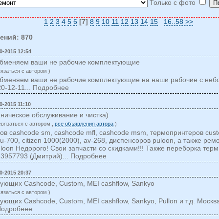
Только с фото
1
2
3
4
5
6
[7]
8
9
10
11
12
13
14
15
16..58 >>
ений: 870
0-2015 12:54
, обменяем ваши не рабочие комплектующие
вязаться c автором )
, обменяем ваши не рабочие комплектующие на наши рабочие с неб
20-12-11... Подробнее
0-2015 11:10
хническое обслуживание и чистка)
cвязаться c автором ,
все объявления автора
)
в cashcode sm, cashcode mfl, cashcode msm, термопринтеров cust
ppu-700, citizen 1000(2000), av-268, диспенсоров puloon, а также рем
uloon Недорого! Свои запчасти со скидками!!! Также переборка тер
3957793 (Дмитрий)... Подробнее
0-2015 20:37
ующих Cashcode, Custom, MEI cashflow, Sankyo
вязаться c автором )
ющих Cashcode, Custom, MEI cashflow, Sankyo, Pullon и т.д. Москв
Подробнее