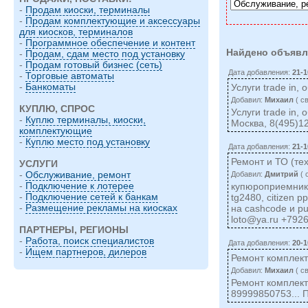
-
Продам киоски, терминалы
-
Продам комплектующие и аксессуары
для киосков, терминалов
-
Программное обеспечение и контент
Найдено объявл
-
Продам, сдам место под установку
-
Продам готовый бизнес (сеть)
Дата добавления:
21-1
-
Торговые автоматы
-
Банкоматы
Услуги trade in
Добавил:
Михаил
( c
КУПЛЮ, СПРОС
Услуги trade in
-
Куплю терминалы, киоски,
Москва, 8(495)1
комплектующие
-
Куплю место под установку
Дата добавления:
21-1
Ремонт и ТО (те
УСЛУГИ
-
Обслуживание, ремонт
Добавил:
Дмитрий
( 
-
Подключение к лотерее
купюроприемнико
-
Подключение сетей к банкам
tg2480, citizen 
-
Размещение рекламы на киосках
на cashcode и p
loto@ya.ru
+7926
ПАРТНЕРЫ, РЕГИОНЫ
-
Работа, поиск специалистов
Дата добавления:
20-1
-
Ищем партнеров, дилеров
Ремонт комплект
Добавил:
Михаил
( c
Ремонт комплекту
89999850753... 