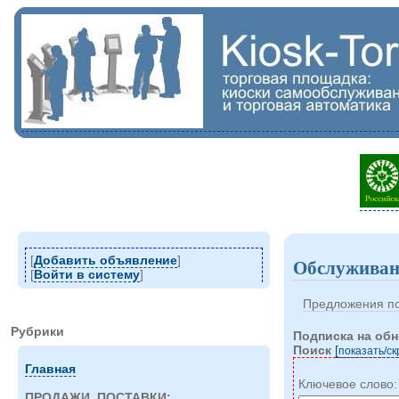
[
Добавить объявление
]
Обслуживан
[
Войти в систему
]
Предложения по
Рубрики
Подписка на об
Поиск
[
показать/c
Главная
Ключевое слово
ПРОДАЖИ, ПОСТАВКИ: