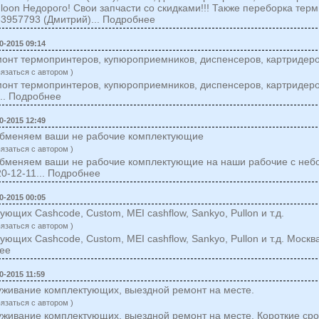
uloon Недорого! Свои запчасти со скидками!!! Также переборка тер
3957793 (Дмитрий)... Подробнее
0-2015 09:14
онт термопринтеров, купюроприемников, диспенсеров, картридеро
вязаться c автором )
онт термопринтеров, купюроприемников, диспенсеров, картридеро
... Подробнее
0-2015 12:49
, обменяем ваши не рабочие комплектующие
вязаться c автором )
, обменяем ваши не рабочие комплектующие на наши рабочие с неб
20-12-11... Подробнее
0-2015 00:05
ющих Cashcode, Custom, MEI cashflow, Sankyo, Pullon и т.д.
вязаться c автором )
ющих Cashcode, Custom, MEI cashflow, Sankyo, Pullon и т.д. Москв
нее
0-2015 11:59
уживание комплектующих, выездной ремонт на месте.
вязаться c автором )
живание комплектующих, выездной ремонт на месте. Короткие срок