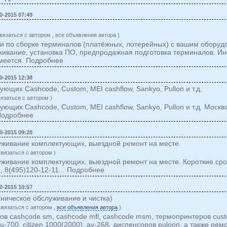
0-2015 07:49
вязаться c автором , все объявления автора )
и по сборке терминалов (платёжных, лотерейных) с вашим оборуд
живание, установка ПО, предпродажная подготовка терминалов. Ин
меется. Подробнее
0-2015 12:38
ющих Cashcode, Custom, MEI cashflow, Sankyo, Pullon и т.д.
вязаться c автором )
ющих Cashcode, Custom, MEI cashflow, Sankyo, Pullon и т.д. Москв
Подробнее
0-2015 09:28
уживание комплектующих, выездной ремонт на месте.
cвязаться c автором )
живание комплектующих, выездной ремонт на месте. Короткие срок
, 8(495)120-12-11... Подробнее
0-2015 10:57
хническое обслуживание и чистка)
cвязаться c автором ,
все объявления автора
)
в cashcode sm, cashcode mfl, cashcode msm, термопринтеров cust
ppu-700, citizen 1000(2000), av-268, диспенсоров puloon, а также рем