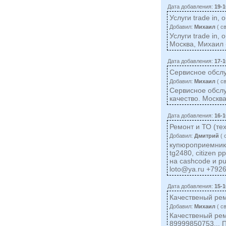
Дата добавления:
19-1
Услуги trade in
Добавил:
Михаил
( c
Услуги trade in
Москва, Михаил
Дата добавления:
17-1
Сервисное обсл
Добавил:
Михаил
( c
Сервисное обслу
качество. Москва
Дата добавления:
16-1
Ремонт и ТО (те
Добавил:
Дмитрий
( 
купюроприемнико
tg2480, citizen 
на cashcode и p
loto@ya.ru
+7926
Дата добавления:
15-1
Качественый рем
Добавил:
Михаил
( c
Качественый рем
89999850753... 