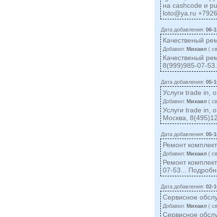
на cashcode и p
loto@ya.ru
+7926
Дата добавления:
06-1
Качественый рем
Добавил:
Михаил
( c
Качественый рем
8(999)985-07-53
Дата добавления:
05-1
Услуги trade in
Добавил:
Михаил
( c
Услуги trade in
Москва, 8(495)1
Дата добавления:
05-1
Ремонт комплекту
Добавил:
Михаил
( c
Ремонт комплекту
07-53... Подроб
Дата добавления:
02-1
Сервисное обсл
Добавил:
Михаил
( c
Сервисное обслу