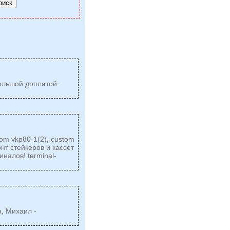
ольшой доплатой.
om vkp80-1(2), custom
онт стейкеров и кассет
миналов!
terminal-
а, Михаил -