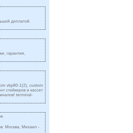
льшой доплатой.
и, гарантия,
om vkp80-1(2), custom
онт стейкеров и кассет
миналов!
terminal-
в.
в. Москва, Михаил -