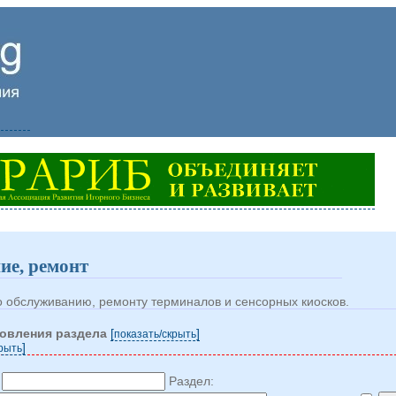
ие, ремонт
 обслуживанию, ремонту терминалов и сенсорных киосков.
новления раздела
[
]
показать/cкрыть
]
крыть
:
Раздел: