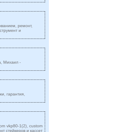
ованием, ремонт,
струмент и
а, Михаил -
и, гарантия,
om vkp80-1(2), custom
онт стейкеров и кассет