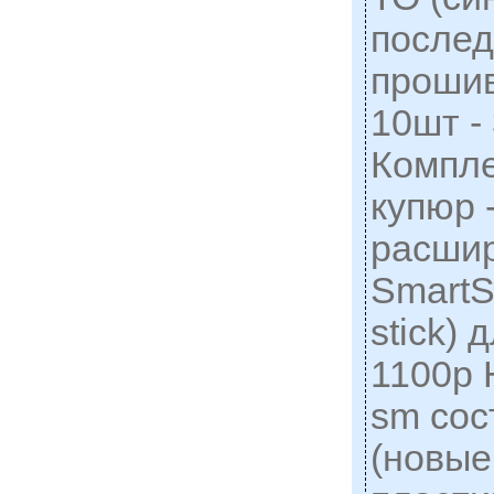
послед
прошивк
10шт - 
Компле
купюр 
расши
SmartS
stick)
1100р
sm сос
(новые