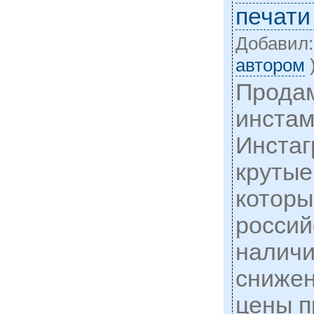
печати
Добавил
автором
Прода
инстам
Инста
крутые
которы
россий
наличи
снижен
цены п