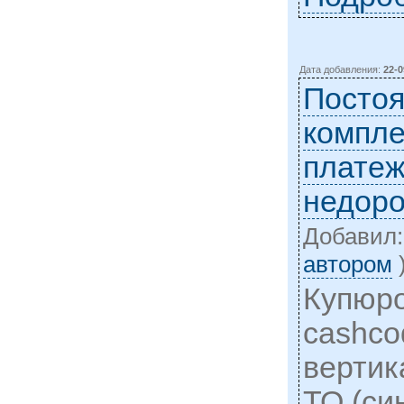
Дата добавления:
22-0
Постоя
компл
плате
недоро
Добавил
автором
Купюр
cashco
вертик
ТО (си