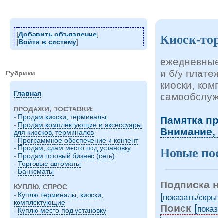
[
Добавить объявление
]
Киоск-то
[
Войти в систему
]
ежедневные
и б/у плат
Рубрики
киоски, ко
Главная
самообслуж
ПРОДАЖИ, ПОСТАВКИ:
-
Продам киоски, терминалы
Памятка п
-
Продам комплектующие и аксессуары
Внимание,
для киосков, терминалов
-
Программное обеспечение и контент
-
Продам, сдам место под установку
Новые по
-
Продам готовый бизнес (сеть)
-
Торговые автоматы
-
Банкоматы
Подписка 
КУПЛЮ, СПРОС
[
-
Куплю терминалы, киоски,
показать/cкры
комплектующие
Поиск
[
показ
-
Куплю место под установку