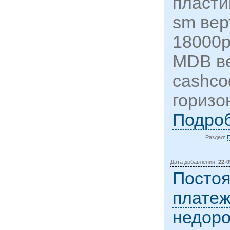
пласти
sm вер
18000р
MDB в
cashco
горизо
Подро
Раздел:
Дата добавления:
22-0
Постоя
плате
недоро