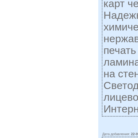
карт ч
Надежн
химиче
нержа
печать
ламина
на стен
Светод
лицево
Интерн
Дата добавления:
22-0