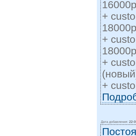
16000р
+ custo
18000р
+ custo
18000р
+ cust
(новый
+ custo
Подро
Дата добавления:
22-0
Постоя