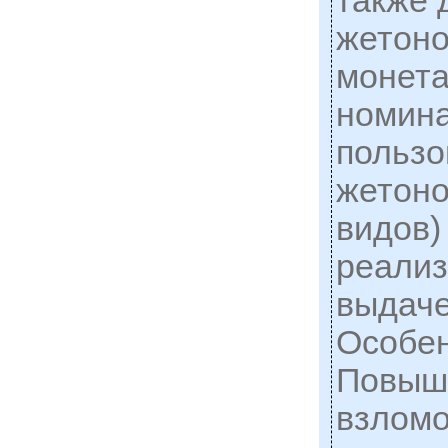
также 
жетоно
монета
номина
пользо
жетоно
видов)
реализ
выдаче
Особен
Повыш
взломо