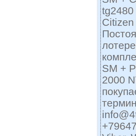
tg2480
Citize
Постоя
лотере
компле
SM + P
2000 N
покупа
терми
info@4t
+79647