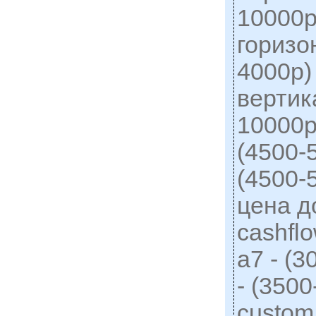
10000р
горизо
4000р)
вертик
10000р
(4500-
(4500-
цена д
cashflo
a7 - (3
- (350
custom