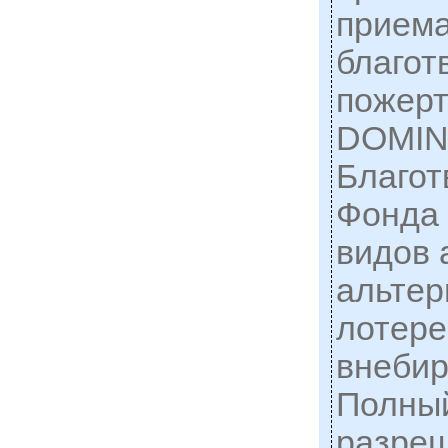
приема
благот
пожер
DOMI
Благот
Фонда 
видов 
альтер
лотере
внебир
Полный
разре