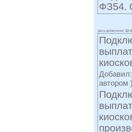
ФЗ54. 
Дата добавления:
22-0
Подкл
выплат
киоск
Добавил
автором 
Подкл
выплат
киоско
произв