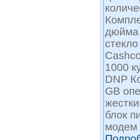
количе
Компле
дюйма
стекло
Cashco
1000 к
DNP К
GB опе
жестки
блок п
модем 
Подро