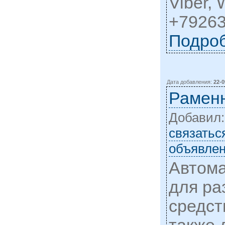
Viber,
+79263
Подро
Дата добавления:
22-0
Рамен
Добавил
cвязатьс
объявлен
Автома
для ра
средст