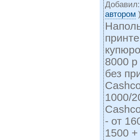
Добавил
автором
Наполь
принте
купюро
8000 р
без пр
Cashco
1000/2
Cashco
- от 1
1500 + 