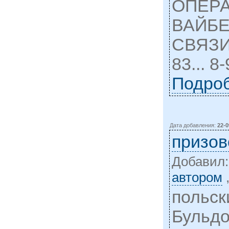
ОПЕРА
ВАЙБЕ
СВЯЗИ 
83... 8
Подро
Дата добавления:
22-0
призов
Добавил
автором
польск
Бульдо