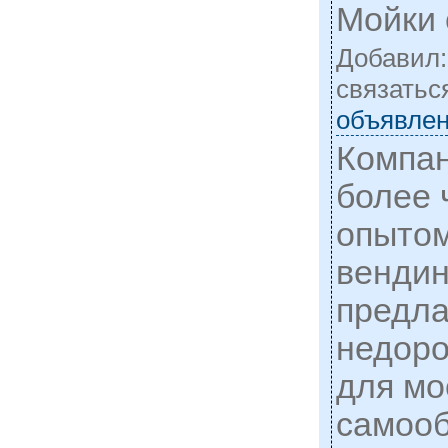
Мойки
Добавил
cвязатьс
объявлен
Компан
более 
опытом
вендин
предла
недоро
для мо
самооб