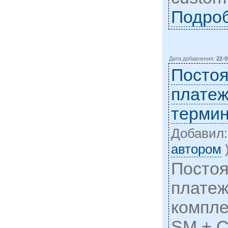
Подро
Дата добавления:
22-0
Постоя
платеж
терми
Добавил
автором
Постоя
платеж
компле
SM + C