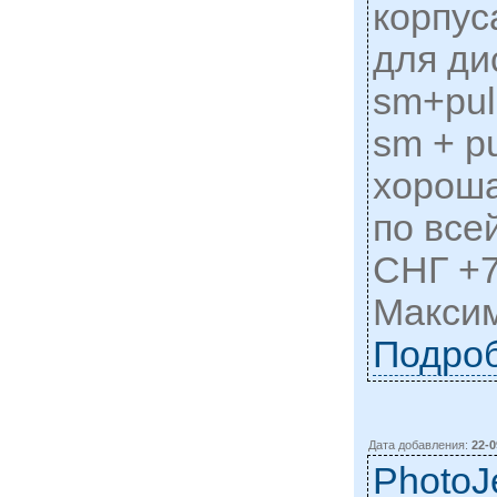
корпус
для ди
sm+pul
sm + p
хороша
по все
СНГ +7
Макси
Подро
Дата добавления:
22-0
PhotoJ