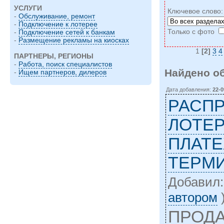
УСЛУГИ
Ключевое слово
-
Обслуживание, ремонт
-
Подключение к лотерее
Только с фото
-
Подключение сетей к банкам
-
Размещение рекламы на киосках
1
[2]
3
4
ПАРТНЕРЫ, РЕГИОНЫ
-
Работа, поиск специалистов
Найдено о
-
Ищем партнеров, дилеров
Дата добавления:
22-0
РАСП
ЛОТЕ
ПЛАТ
ТЕРМ
Добавил
автором
ПРОД