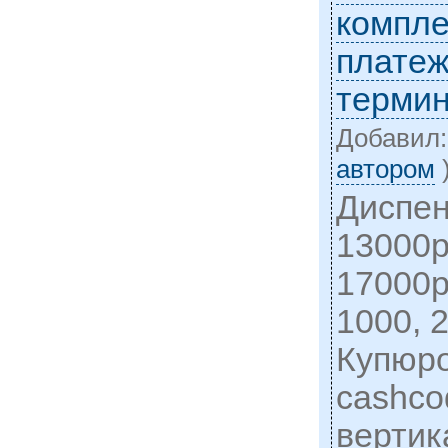
компл
платеж
терми
Добавил
автором
Диспен
13000р
17000р
1000, 
Купюр
cashco
вертик