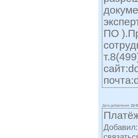
докуме
экспер
ПО ).П
сотруд
т.8(49
сайт:d
почта:
Дата добавления:
22-0
Платё
Добавил
cвязатьс