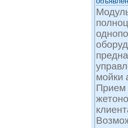
объявлен
Модуль
полно
однопо
оборуд
предна
управл
мойки 
Прием 
жетоно
клиент
Возмож