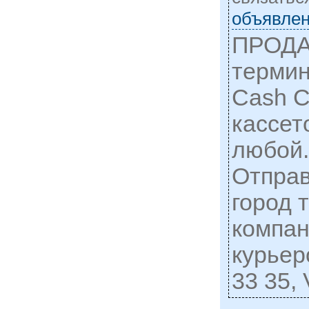
объявлен
ПРОДА
термин
Cash C
кассет
любой.
Отправ
город 
компан
курьер
33 35, 