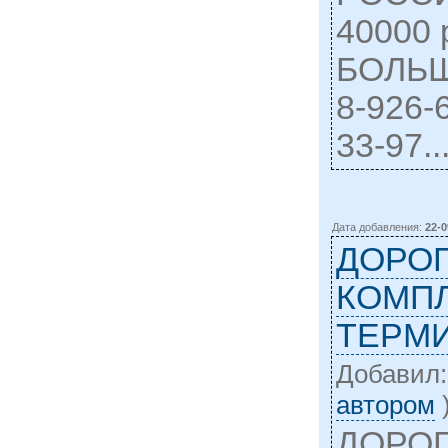
40000
БОЛЬ
8-926-
33-97..
Дата добавления:
22-0
ДОРО
КОМП
ТЕРМИ
Добавил
автором
ДОРО