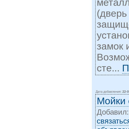
металл
(дверь
защище
устано
замок 
Возмож
сте...
П
Дата добавления:
22-0
Мойки
Добавил
cвязатьс