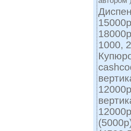
автором 
Диспен
15000р
18000р
1000, 
Купюр
cashco
вертик
12000р
вертик
12000р
(5000р