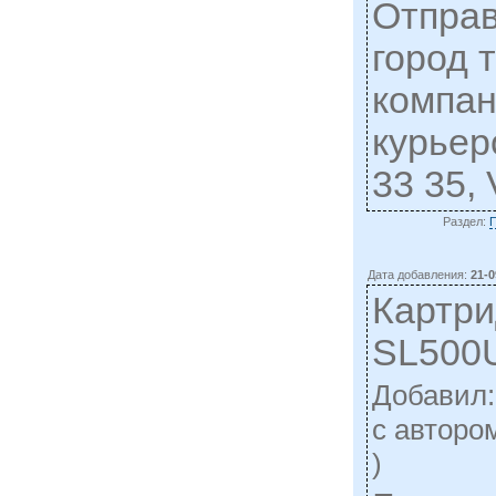
Отправ
город 
компан
курьер
33 35,
Раздел:
Дата добавления:
21-0
Картри
SL500U
Добавил
c авторо
)