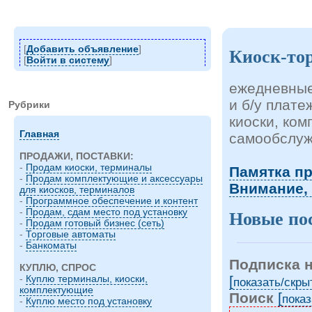
[
Добавить объявление
]
Киоск-то
[
Войти в систему
]
ежедневные
и б/у плат
Рубрики
киоски, ко
Главная
самообслуж
ПРОДАЖИ, ПОСТАВКИ:
-
Продам киоски, терминалы
Памятка п
-
Продам комплектующие и аксессуары
Внимание,
для киосков, терминалов
-
Программное обеспечение и контент
-
Продам, сдам место под установку
Новые по
-
Продам готовый бизнес (сеть)
-
Торговые автоматы
-
Банкоматы
Подписка 
КУПЛЮ, СПРОС
[
-
Куплю терминалы, киоски,
показать/cкры
комплектующие
Поиск
[
показ
-
Куплю место под установку