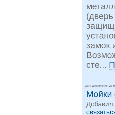
металл
(дверь
защище
устано
замок 
Возмож
сте...
П
Дата добавления:
22-0
Мойки
Добавил
cвязатьс