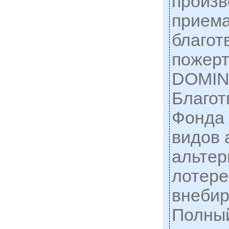
произв
приема
благот
пожер
DOMI
Благот
Фонда 
видов 
альтер
лотере
внебир
Полный