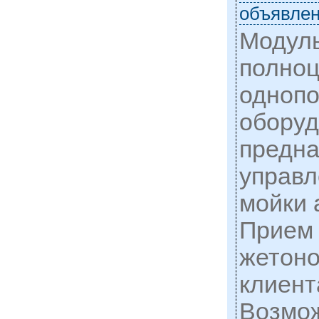
объявлен
Модуль
полно
однопо
оборуд
предна
управл
мойки 
Прием 
жетоно
клиент
Возмож