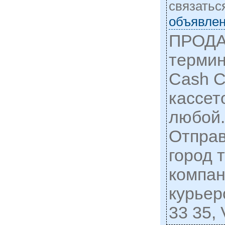
cвязатьс
объявлен
ПРОДА
термин
Cash C
кассет
любой.
Отправ
город 
компан
курьер
33 35, 