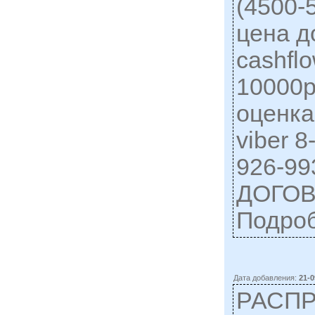
(4500-
цена д
cashfl
10000р
оценка
viber 8
926-9
ДОГОВ
Подро
Дата добавления:
21-0
РАСП