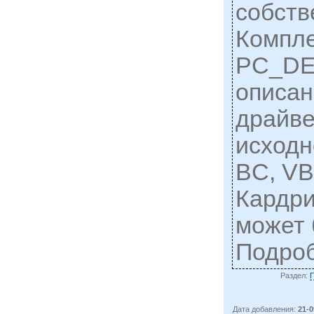
собств
Компле
PC_DE
описан
драйве
исходн
BC, VB
Кардри
может 
Подро
Раздел:
Дата добавления:
21-0