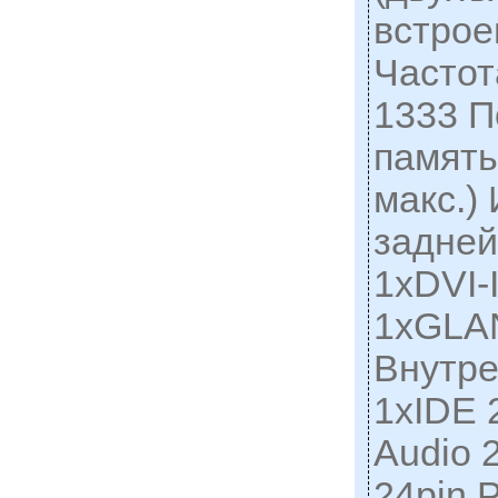
встрое
Частот
1333 
память
макс.)
задней
1xDVI-
1xGLA
Внутре
1xIDE 
Audio 
24pin 