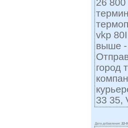
26 800
термин
термо
vkp 80I
выше -
Отправ
город 
компан
курьер
33 35, 
Дата добавления:
22-0