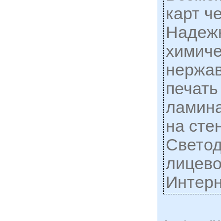
карт ч
Надежн
химиче
нержа
печать
ламина
на стен
Светод
лицево
Интерн