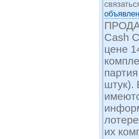
cвязатьс
объявлен
ПРОДА
Cash C
цене 1
компле
партия
штук).
имеютс
инфор
лотере
их ком