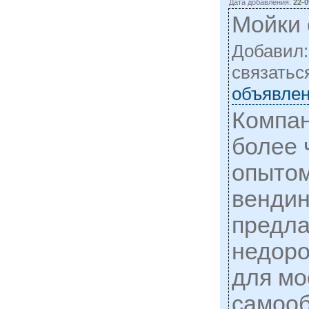
Дата добавления:
22-0
Мойки
Добавил
cвязатьс
объявлен
Компан
более 
опытом
вендин
предла
недоро
для мо
самооб