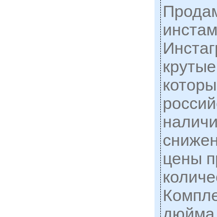
Прода
инстам
Инста
крутые
которы
россий
наличи
снижен
цены п
количе
Компле
дюйма