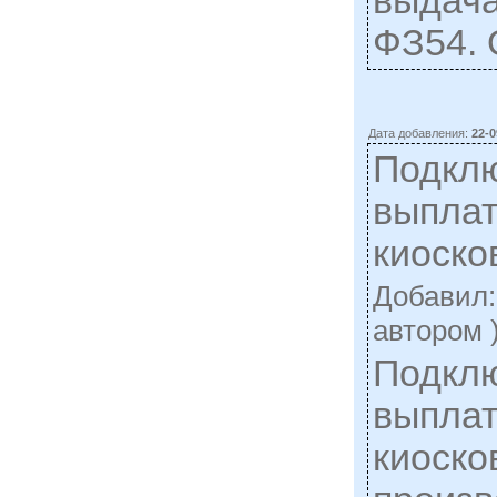
выдача
ФЗ54. 
Дата добавления:
22-0
Подкл
выплат
киоск
Добавил
автором 
Подкл
выплат
киоско