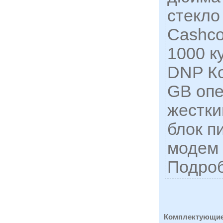
стекло
Cashco
1000 к
DNP К
GB опе
жестки
блок п
модем 
Подро
Комплектующие