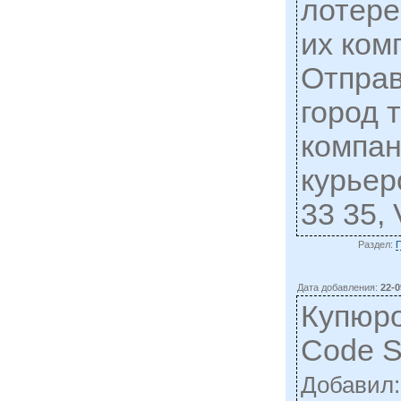
лотере
их ком
Отправ
город 
компан
курьер
33 35,
Раздел:
Дата добавления:
22-0
Купюр
Code 
Добавил