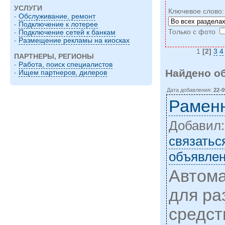
УСЛУГИ
Ключевое слово
-
Обслуживание, ремонт
-
Подключение к лотерее
Только с фото
-
Подключение сетей к банкам
-
Размещение рекламы на киосках
1
[2]
3
4
ПАРТНЕРЫ, РЕГИОНЫ
-
Работа, поиск специалистов
Найдено о
-
Ищем партнеров, дилеров
Дата добавления:
22-0
Рамен
Добавил
cвязатьс
объявлен
Автома
для ра
средст