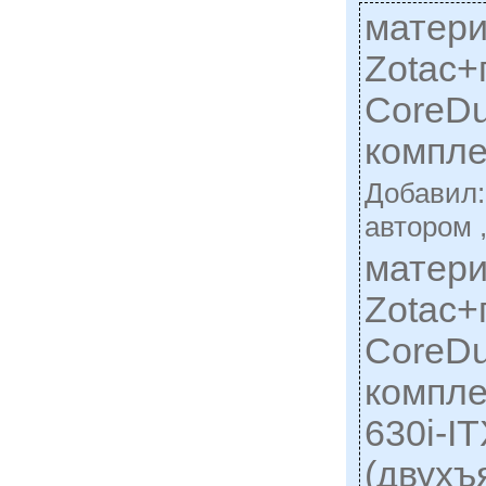
матери
Zotac+
CoreDu
компле
Добавил
автором 
матери
Zotac+
CoreDu
компле
630i-I
(двухъ