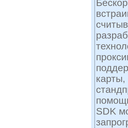
Бескор
встра
считы
разраб
технол
прокси
подде
карты,
стандп
помощ
SDK м
запрог