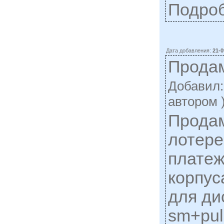
Подро
Дата добавления:
21-0
Прода
Добавил
автором 
Продам
лотере
платеж
корпус
для ди
sm+pul