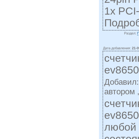
1x PCI
Подро
Раздел:
Дата добавления:
21-0
счетчи
ev865
Добавил
автором 
счетчи
ev8650
любой 
состоя