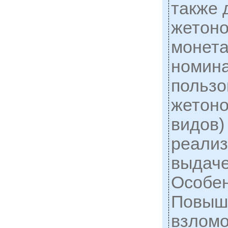
также 
жетоно
монета
номина
пользо
жетоно
видов)
реализ
выдаче
Особен
Повыш
взломо