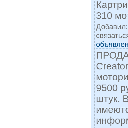
Картри
310 мо
Добавил
cвязатьс
объявлен
ПРОДА
Creato
мотори
9500 р
штук. 
имеютс
инфор