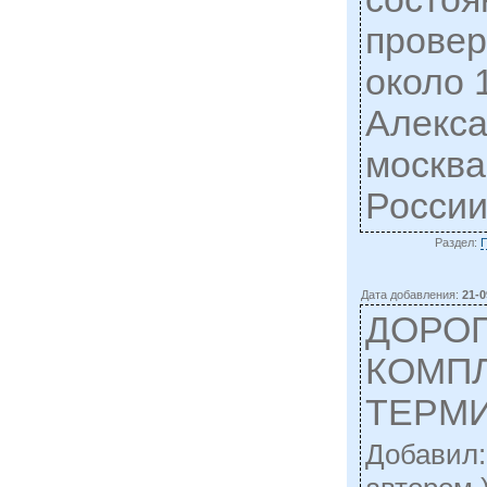
провер
около 
Алекс
москва
России
Раздел:
Дата добавления:
21-0
ДОРО
КОМП
ТЕРМИ
Добавил