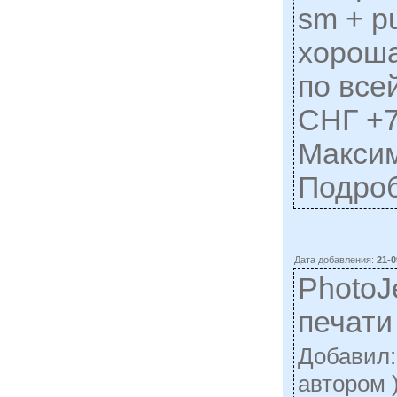
sm + p
хороша
по все
СНГ +7
Макси
Подро
Дата добавления:
21-0
PhotoJ
печати
Добавил
автором 