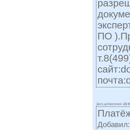
разре
докуме
экспер
ПО ).П
сотруд
т.8(49
сайт:d
почта:
Дата добавления:
22-0
Платё
Добавил