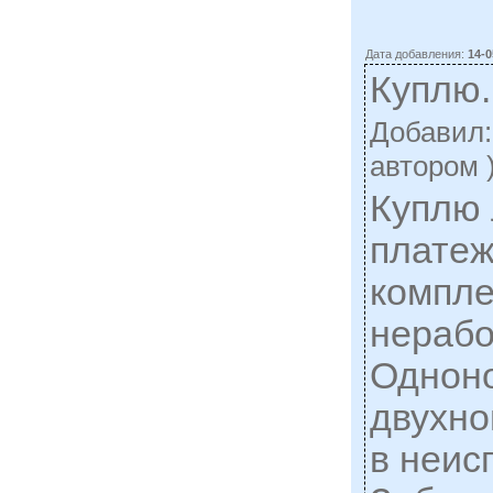
Дата добавления:
14-0
Куплю.
Добавил
автором 
Куплю 
платеж
компл
нерабо
Однон
двухн
в неис