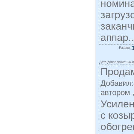
номина
загруз
заканч
аппар.
Раздел:
П
Дата добавления:
14-0
Прода
Добавил
автором 
Усилен
с козы
обогре