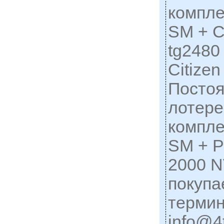
компле
SM + C
tg2480
Citize
Постоя
лотере
компле
SM + P
2000 N
покупа
терми
info@4t