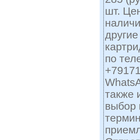
шт. Це
наличи
другие
картри
по тел
+79171
WhatsA
также 
выбор 
терми
прием