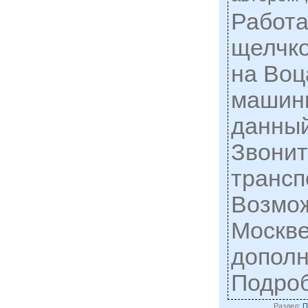
Работа
щелчко
на Воц
машинк
данный
Звонит
трансп
Возмож
Москве
дополн
Подро
Раздел:
П