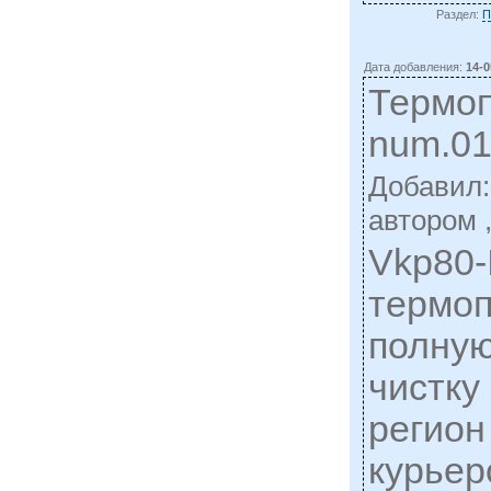
Раздел:
П
Дата добавления:
14-0
Термо
num.0
Добавил
автором 
Vkp80-
термоп
полную
чистку
регион
курьер