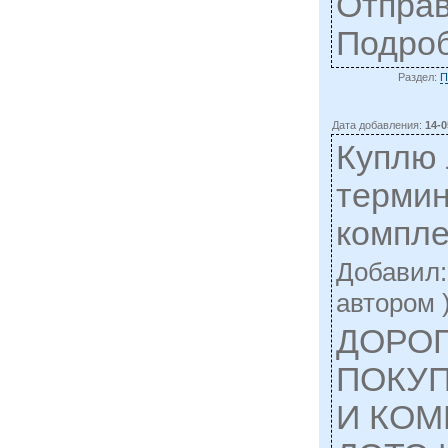
Отправ
Подро
Раздел:
П
Дата добавления:
14-0
Куплю
терми
компле
Добавил
автором 
ДОРОГ
ПОКУ
И КО