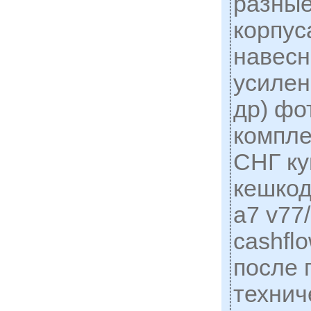
разны
корпус
навесн
усиле
др) фо
компле
СНГ к
кешкод
a7 v77
cashfl
после 
технич