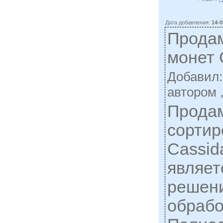
Дата добавления:
14-0
Прода
монет 
Добавил
автором 
Продам
сортир
Cassid
являет
решен
обрабо