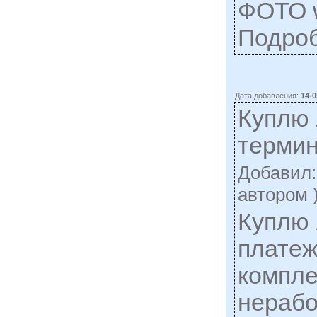
ФОТО w
Подро
Дата добавления:
14-0
Куплю
терми
Добавил
автором 
Куплю 
платеж
компл
нерабо