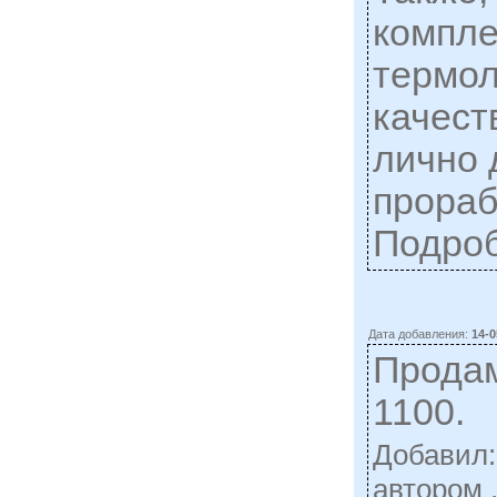
компле
термол
качест
лично 
прораб
Подро
Дата добавления:
14-0
Продам
1100.
Добавил
автором 