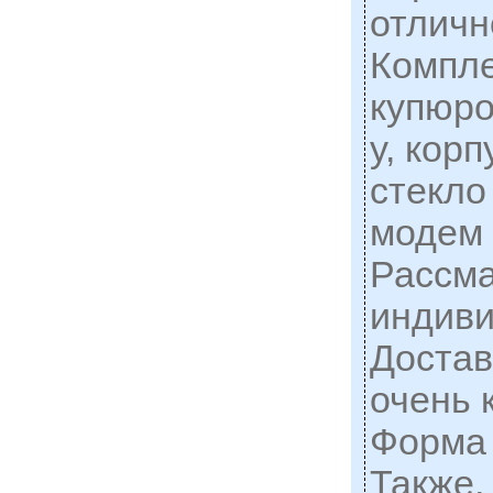
отличн
Компле
купюро
у, корп
стекло
модем 
Рассм
индив
Достав
очень 
Форма 
Также,