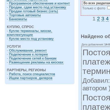
-
Программное обеспечение и контент
-
Продам, сдам место под установку
Только с фото
-
Продам готовый бизнес (сеть)
-
Торговые автоматы
1
2
3
4
-
Банкоматы
КУПЛЮ, СПРОС
-
Куплю терминалы, киоски,
комплектующие
Найдено о
-
Куплю место под установку
Дата добавления:
14-0
УСЛУГИ
Постоя
-
Обслуживание, ремонт
-
Подключение к лотерее
-
Подключение сетей к банкам
платеж
-
Размещение рекламы на киосках
терми
ПАРТНЕРЫ, РЕГИОНЫ
-
Работа, поиск специалистов
-
Ищем партнеров, дилеров
Добавил
автором 
Постоя
платеж