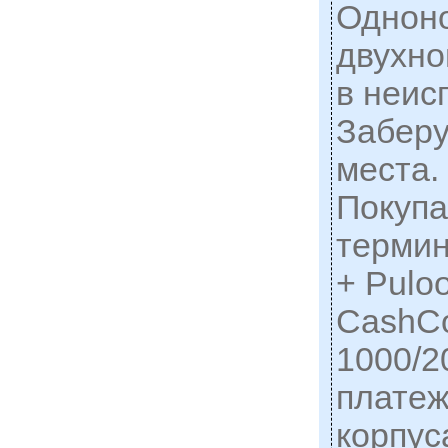
Однон
двухн
в неис
Заберу
места.
Покуп
терми
+ Pulo
CashCo
1000/2
платеж
корпус