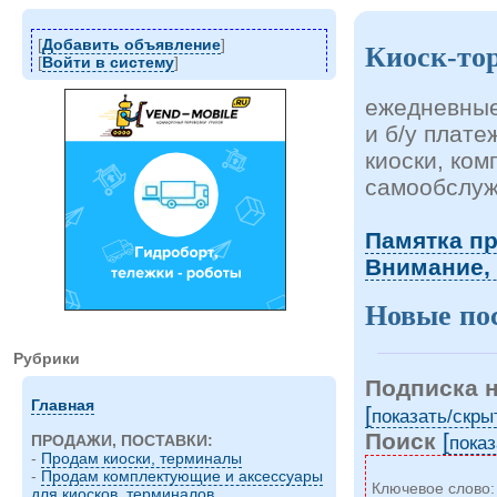
[
Добавить объявление
]
Киоск-то
[
Войти в систему
]
ежедневные
и б/у плат
киоски, ко
самообслуж
Памятка п
Внимание,
Новые по
Рубрики
Подписка 
Главная
[
показать/cкры
Поиск
[
показ
ПРОДАЖИ, ПОСТАВКИ:
-
Продам киоски, терминалы
-
Продам комплектующие и аксессуары
Ключевое слово
для киосков, терминалов