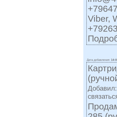
+79647
Viber,
+79263
Подро
Дата добавления:
14-0
Картри
(ручно
Добавил
cвязатьс
Продам
285 (р