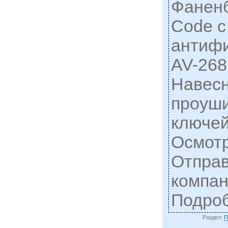
Фаненб
Code c 
антифи
AV-268
Навесн
проуши
ключей
Осмотр
Отправ
компани
Подро
Раздел:
П