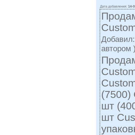
Дата добавления:
14-0
Прода
Custom
Добавил
автором 
Прода
Custom
Custom
(7500)
шт (40
шт Cus
упаков