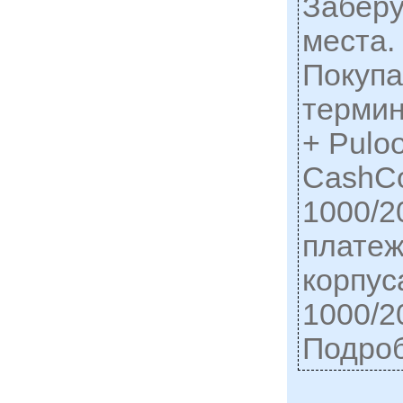
Заберу
места.
Покуп
терми
+ Pulo
CashCo
1000/2
платеж
корпус
1000/200
Подро