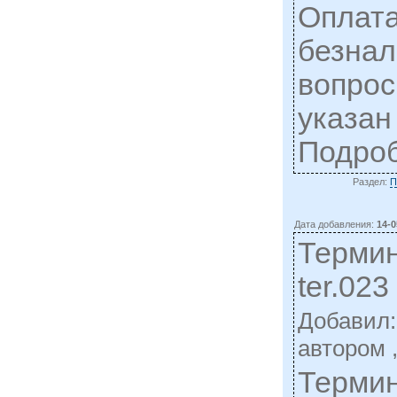
Оплата
безнал
вопрос
указан
Подро
Раздел:
П
Дата добавления:
14-0
Термин
ter.023
Добавил
автором 
Термин