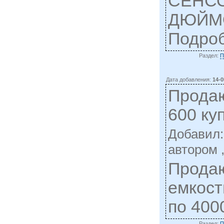
СЕНСО
ДЮЙМО
Подро
Раздел:
П
Дата добавления:
14-0
Продаю
600 ку
Добавил
автором 
Продаю
емкост
по 400
Раздел:
П